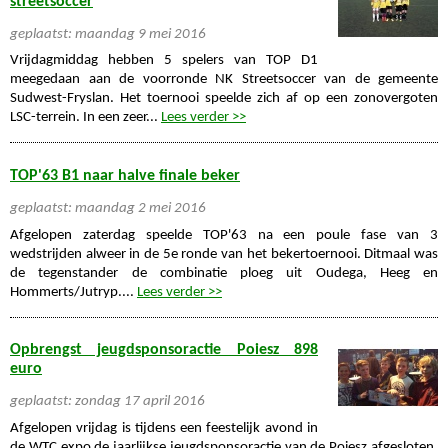
streetsoccer
geplaatst: maandag 9 mei 2016
Vrijdagmiddag hebben 5 spelers van TOP D1
meegedaan aan de voorronde NK Streetsoccer van de gemeente
Sudwest-Fryslan. Het toernooi speelde zich af op een zonovergoten
LSC-terrein. In een zeer...
Lees verder >>
TOP'63 B1 naar halve finale beker
geplaatst: maandag 2 mei 2016
Afgelopen zaterdag speelde TOP'63 na een poule fase van 3
wedstrijden alweer in de 5e ronde van het bekertoernooi. Ditmaal was
de tegenstander de combinatie ploeg uit Oudega, Heeg en
Hommerts/Jutryp....
Lees verder >>
Opbrengst jeugdsponsoractie Poiesz 898
euro
geplaatst: zondag 17 april 2016
Afgelopen vrijdag is tijdens een feestelijk avond in
de WTC expo de jaarlijkse jeugdsponsoractie van de Poiesz afgesloten.