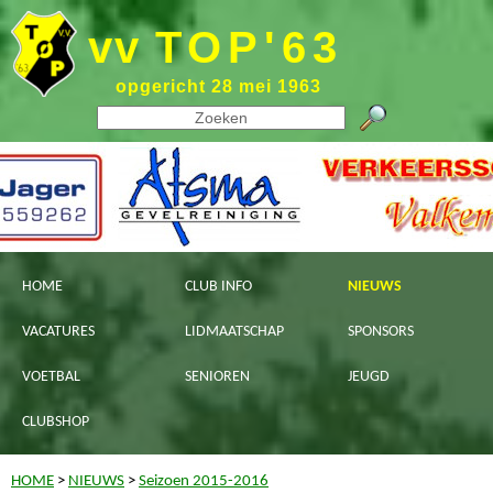
vv
TOP'63
opgericht 28 mei 1963
HOME
CLUB INFO
NIEUWS
VACATURES
LIDMAATSCHAP
SPONSORS
VOETBAL
SENIOREN
JEUGD
CLUBSHOP
HOME
>
NIEUWS
>
Seizoen 2015-2016