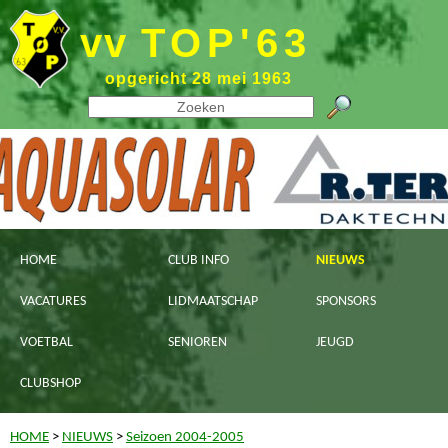
vv
TOP'63
opgericht 28 mei 1963
HOME
CLUB INFO
NIEUWS
VACATURES
LIDMAATSCHAP
SPONSORS
VOETBAL
SENIOREN
JEUGD
CLUBSHOP
HOME
>
NIEUWS
>
Seizoen 2004-2005