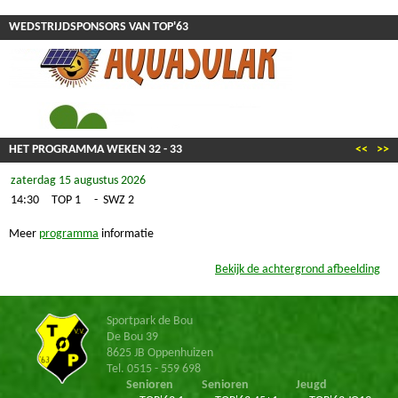
WEDSTRIJDSPONSORS VAN TOP'63
HET PROGRAMMA WEKEN
32
-
33
<<
>>
zaterdag 15 augustus 2026
14:30
TOP 1
-
SWZ 2
Meer
programma
informatie
Bekijk de achtergrond afbeelding
Sportpark de Bou
De Bou 39
8625 JB Oppenhuizen
Tel. 0515 - 559 698
Senioren
Senioren
Jeugd