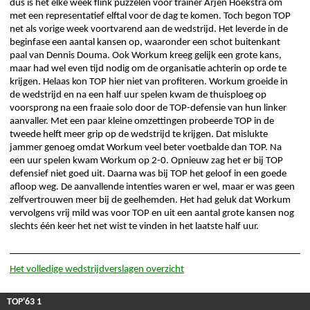
dus is het elke week flink puzzelen voor trainer Arjen Hoekstra om
met een representatief elftal voor de dag te komen. Toch begon TOP
net als vorige week voortvarend aan de wedstrijd. Het leverde in de
beginfase een aantal kansen op, waaronder een schot buitenkant
paal van Dennis Douma. Ook Workum kreeg gelijk een grote kans,
maar had wel even tijd nodig om de organisatie achterin op orde te
krijgen. Helaas kon TOP hier niet van profiteren. Workum groeide in
de wedstrijd en na een half uur spelen kwam de thuisploeg op
voorsprong na een fraaie solo door de TOP-defensie van hun linker
aanvaller. Met een paar kleine omzettingen probeerde TOP in de
tweede helft meer grip op de wedstrijd te krijgen. Dat mislukte
jammer genoeg omdat Workum veel beter voetbalde dan TOP. Na
een uur spelen kwam Workum op 2-0. Opnieuw zag het er bij TOP
defensief niet goed uit. Daarna was bij TOP het geloof in een goede
afloop weg. De aanvallende intenties waren er wel, maar er was geen
zelfvertrouwen meer bij de geelhemden. Het had geluk dat Workum
vervolgens vrij mild was voor TOP en uit een aantal grote kansen nog
slechts één keer het net wist te vinden in het laatste half uur.
Het volledige wedstrijdverslagen overzicht
TOP'63 1