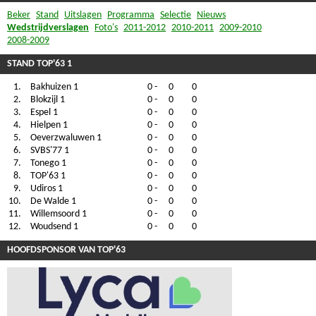
Beker
Stand
Uitslagen
Programma
Selectie
Nieuws
Wedstrijdverslagen
Foto's
2011-2012
2010-2011
2009-2010
2008-2009
STAND TOP'63 1
1.
Bakhuizen 1
0
-
0
0
2.
Blokzijl 1
0
-
0
0
3.
Espel 1
0
-
0
0
4.
Hielpen 1
0
-
0
0
5.
Oeverzwaluwen 1
0
-
0
0
6.
SVBS'77 1
0
-
0
0
7.
Tonego 1
0
-
0
0
8.
TOP'63 1
0
-
0
0
9.
Udiros 1
0
-
0
0
10.
De Walde 1
0
-
0
0
11.
Willemsoord 1
0
-
0
0
12.
Woudsend 1
0
-
0
0
HOOFDSPONSOR VAN TOP'63