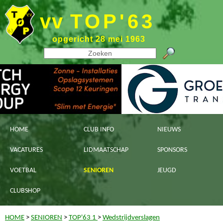
vv
TOP'63
opgericht 28 mei 1963
HOME
CLUB INFO
NIEUWS
VACATURES
LIDMAATSCHAP
SPONSORS
VOETBAL
SENIOREN
JEUGD
CLUBSHOP
HOME
>
SENIOREN
>
TOP'63 1
>
Wedstrijdverslagen