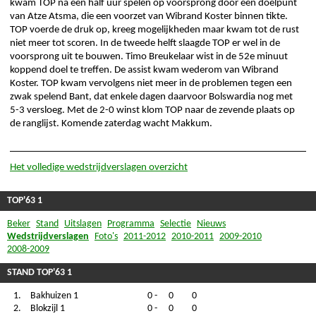
kwam TOP na een half uur spelen op voorsprong door een doelpunt
van Atze Atsma, die een voorzet van Wibrand Koster binnen tikte.
TOP voerde de druk op, kreeg mogelijkheden maar kwam tot de rust
niet meer tot scoren. In de tweede helft slaagde TOP er wel in de
voorsprong uit te bouwen. Timo Breukelaar wist in de 52e minuut
koppend doel te treffen. De assist kwam wederom van Wibrand
Koster. TOP kwam vervolgens niet meer in de problemen tegen een
zwak spelend Bant, dat enkele dagen daarvoor Bolswardia nog met
5-3 versloeg. Met de 2-0 winst klom TOP naar de zevende plaats op
de ranglijst. Komende zaterdag wacht Makkum.
Het volledige wedstrijdverslagen overzicht
TOP'63 1
Beker
Stand
Uitslagen
Programma
Selectie
Nieuws
Wedstrijdverslagen
Foto's
2011-2012
2010-2011
2009-2010
2008-2009
STAND TOP'63 1
1.
Bakhuizen 1
0
-
0
0
2.
Blokzijl 1
0
-
0
0