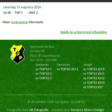
zaterdag 15 augustus 2026
14:30
TOP 1
-
SWZ 2
Meer
programma
informatie
Bekijk de achtergrond afbeelding
Sportpark de Bou
De Bou 39
8625 JB Oppenhuizen
Tel. 0515 - 559 698
Senioren
Senioren
Jeugd
vv TOP'63 1
vv TOP'63 45+1
vv TOP'63 JO19
vv TOP'63 2
vv TOP'63 JO15
vv TOP'63 3
vv TOP'63 JO12
vv TOP'63 JO10
vv TOP'63 JO7
© 28 oktober 1998 tot heden - vv TOP'63
Fotografie door
HK Fotografie
- ontwerp door
Renata's Sites-n-Design
-