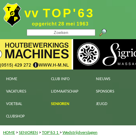
vv
TOP'63
opgericht 28 mei 1963
HOME
CLUB INFO
NIEUWS
VACATURES
LIDMAATSCHAP
SPONSORS
VOETBAL
SENIOREN
JEUGD
CLUBSHOP
HOME
>
SENIOREN
>
TOP'63 1
>
Wedstrijdverslagen