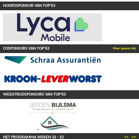
HOOFDSPONSOR VAN TOP'63
COSPONSORS VAN TOP'63
Meer sponsor info
WEDSTRIJDSPONSORS VAN TOP'63
HET PROGRAMMA WEKEN
32
-
33
<<
>>