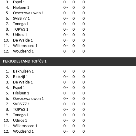
3.
Espel 1
0
-
0
0
4.
Hielpen 1
0
-
0
0
5.
Oeverzwaluwen 1
0
-
0
0
6.
SVBS'77 1
0
-
0
0
7.
Tonego 1
0
-
0
0
8.
TOP'63 1
0
-
0
0
9.
Udiros 1
0
-
0
0
10.
De Walde 1
0
-
0
0
11.
Willemsoord 1
0
-
0
0
12.
Woudsend 1
0
-
0
0
PERIODESTAND TOP'63 1
1.
Bakhuizen 1
0
-
0
0
2.
Blokzijl 1
0
-
0
0
3.
De Walde 1
0
-
0
0
4.
Espel 1
0
-
0
0
5.
Hielpen 1
0
-
0
0
6.
Oeverzwaluwen 1
0
-
0
0
7.
SVBS'77 1
0
-
0
0
8.
TOP'63 1
0
-
0
0
9.
Tonego 1
0
-
0
0
10.
Udiros 1
0
-
0
0
11.
Willemsoord 1
0
-
0
0
12.
Woudsend 1
0
-
0
0