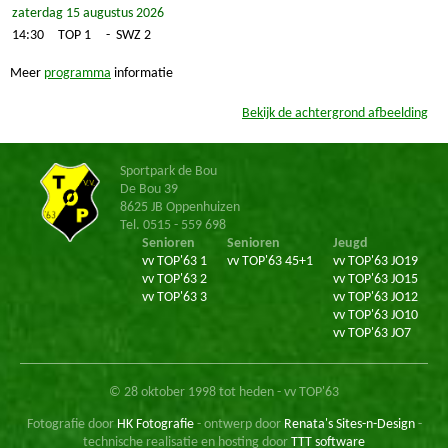
zaterdag 15 augustus 2026
14:30
TOP 1
-
SWZ 2
Meer
programma
informatie
Bekijk de achtergrond afbeelding
Sportpark de Bou
De Bou 39
8625 JB Oppenhuizen
Tel. 0515 - 559 698
Senioren
Senioren
Jeugd
vv TOP'63 1
vv TOP'63 45+1
vv TOP'63 JO19
vv TOP'63 2
vv TOP'63 JO15
vv TOP'63 3
vv TOP'63 JO12
vv TOP'63 JO10
vv TOP'63 JO7
© 28 oktober 1998 tot heden - vv TOP'63
Fotografie door
HK Fotografie
- ontwerp door
Renata's Sites-n-Design
-
technische realisatie en hosting door
TTT software