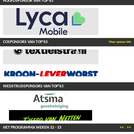
HOOFDSPONSOR VAN TOP'63
COSPONSORS VAN TOP'63
Meer sponsor info
WEDSTRIJDSPONSORS VAN TOP'63
HET PROGRAMMA WEKEN
32
-
33
<<
>>