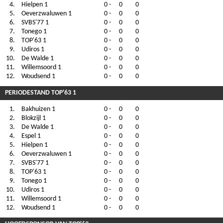
4.
Hielpen 1
0
-
0
0
5.
Oeverzwaluwen 1
0
-
0
0
6.
SVBS'77 1
0
-
0
0
7.
Tonego 1
0
-
0
0
8.
TOP'63 1
0
-
0
0
9.
Udiros 1
0
-
0
0
10.
De Walde 1
0
-
0
0
11.
Willemsoord 1
0
-
0
0
12.
Woudsend 1
0
-
0
0
PERIODESTAND TOP'63 1
1.
Bakhuizen 1
0
-
0
0
2.
Blokzijl 1
0
-
0
0
3.
De Walde 1
0
-
0
0
4.
Espel 1
0
-
0
0
5.
Hielpen 1
0
-
0
0
6.
Oeverzwaluwen 1
0
-
0
0
7.
SVBS'77 1
0
-
0
0
8.
TOP'63 1
0
-
0
0
9.
Tonego 1
0
-
0
0
10.
Udiros 1
0
-
0
0
11.
Willemsoord 1
0
-
0
0
12.
Woudsend 1
0
-
0
0