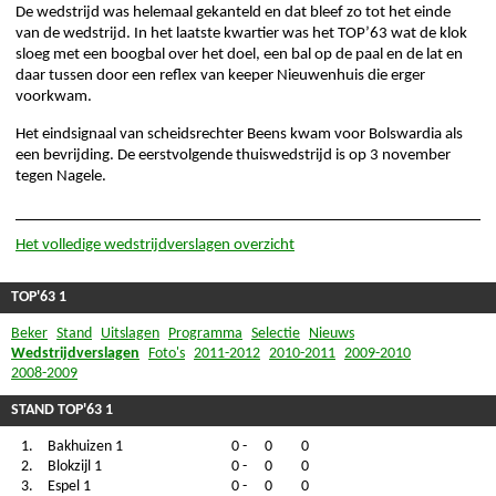
De wedstrijd was helemaal gekanteld en dat bleef zo tot het einde
van de wedstrijd. In het laatste kwartier was het TOP’63 wat de klok
sloeg met een boogbal over het doel, een bal op de paal en de lat en
daar tussen door een reflex van keeper Nieuwenhuis die erger
voorkwam.
Het eindsignaal van scheidsrechter Beens kwam voor Bolswardia als
een bevrijding. De eerstvolgende thuiswedstrijd is op 3 november
tegen Nagele.
Het volledige wedstrijdverslagen overzicht
TOP'63 1
Beker
Stand
Uitslagen
Programma
Selectie
Nieuws
Wedstrijdverslagen
Foto's
2011-2012
2010-2011
2009-2010
2008-2009
STAND TOP'63 1
1.
Bakhuizen 1
0
-
0
0
2.
Blokzijl 1
0
-
0
0
3.
Espel 1
0
-
0
0