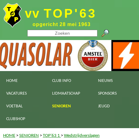
vv
TOP'63
opgericht 28 mei 1963
HOME
CLUB INFO
NIEUWS
VACATURES
LIDMAATSCHAP
SPONSORS
VOETBAL
SENIOREN
JEUGD
CLUBSHOP
HOME
>
SENIOREN
>
TOP'63 1
>
Wedstrijdverslagen