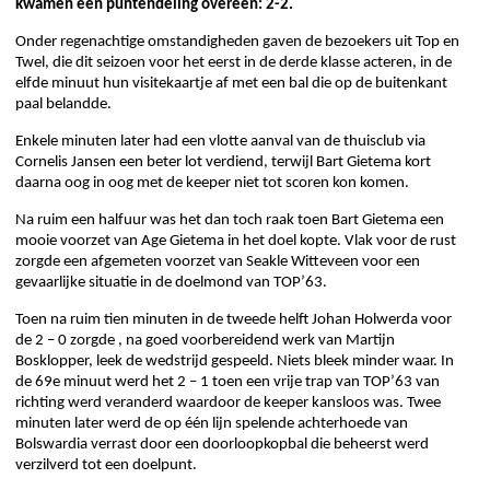
kwamen een puntendeling overeen: 2-2.
Onder regenachtige omstandigheden gaven de bezoekers uit Top en
Twel, die dit seizoen voor het eerst in de derde klasse acteren, in de
elfde minuut hun visitekaartje af met een bal die op de buitenkant
paal belandde.
Enkele minuten later had een vlotte aanval van de thuisclub via
Cornelis Jansen een beter lot verdiend, terwijl Bart Gietema kort
daarna oog in oog met de keeper niet tot scoren kon komen.
Na ruim een halfuur was het dan toch raak toen Bart Gietema een
mooie voorzet van Age Gietema in het doel kopte. Vlak voor de rust
zorgde een afgemeten voorzet van Seakle Witteveen voor een
gevaarlijke situatie in de doelmond van TOP’63.
Toen na ruim tien minuten in de tweede helft Johan Holwerda voor
de 2 – 0 zorgde , na goed voorbereidend werk van Martijn
Bosklopper, leek de wedstrijd gespeeld. Niets bleek minder waar. In
de 69e minuut werd het 2 – 1 toen een vrije trap van TOP’63 van
richting werd veranderd waardoor de keeper kansloos was. Twee
minuten later werd de op één lijn spelende achterhoede van
Bolswardia verrast door een doorloopkopbal die beheerst werd
verzilverd tot een doelpunt.