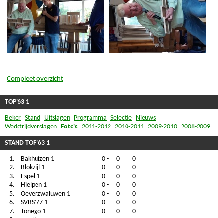
Compleet overzicht
TOP'63 1
Beker
Stand
Uitslagen
Programma
Selectie
Nieuws
Wedstrijdverslagen
Foto's
2011-2012
2010-2011
2009-2010
2008-2009
STAND TOP'63 1
1.
Bakhuizen 1
0
-
0
0
2.
Blokzijl 1
0
-
0
0
3.
Espel 1
0
-
0
0
4.
Hielpen 1
0
-
0
0
5.
Oeverzwaluwen 1
0
-
0
0
6.
SVBS'77 1
0
-
0
0
7.
Tonego 1
0
-
0
0