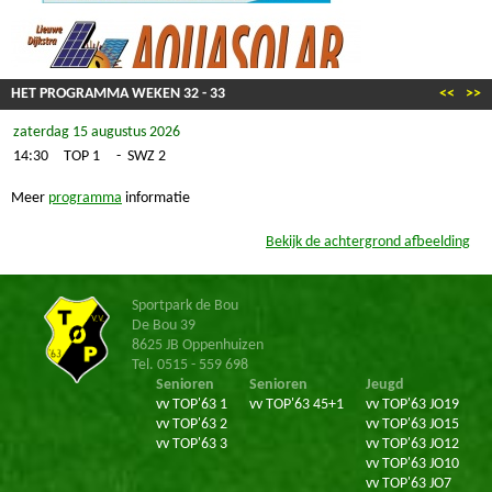
HET PROGRAMMA WEKEN
32
-
33
<<
>>
zaterdag 15 augustus 2026
14:30
TOP 1
-
SWZ 2
Meer
programma
informatie
Bekijk de achtergrond afbeelding
Sportpark de Bou
De Bou 39
8625 JB Oppenhuizen
Tel. 0515 - 559 698
Senioren
Senioren
Jeugd
vv TOP'63 1
vv TOP'63 45+1
vv TOP'63 JO19
vv TOP'63 2
vv TOP'63 JO15
vv TOP'63 3
vv TOP'63 JO12
vv TOP'63 JO10
vv TOP'63 JO7