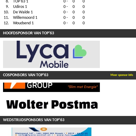
8.
TOP'63 1
0
-
0
0
9.
Udiros 1
0
-
0
0
10.
De Walde 1
0
-
0
0
11.
Willemsoord 1
0
-
0
0
12.
Woudsend 1
0
-
0
0
HOOFDSPONSOR VAN TOP'63
COSPONSORS VAN TOP'63
Meer sponsor info
WEDSTRIJDSPONSORS VAN TOP'63