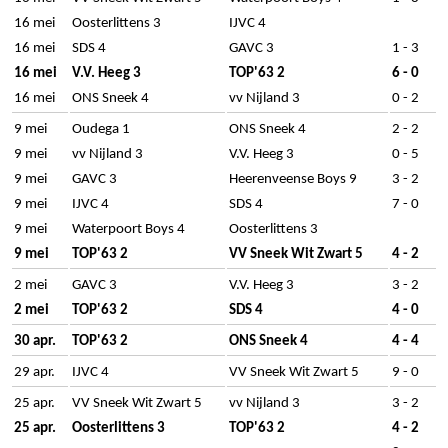
16 mei
Oosterlittens 3
IJVC 4
16 mei
SDS 4
GAVC 3
1 - 3
16 mei
V.V. Heeg 3
TOP'63 2
6 - 0
16 mei
ONS Sneek 4
vv Nijland 3
0 - 2
9 mei
Oudega 1
ONS Sneek 4
2 - 2
9 mei
vv Nijland 3
V.V. Heeg 3
0 - 5
9 mei
GAVC 3
Heerenveense Boys 9
3 - 2
9 mei
IJVC 4
SDS 4
7 - 0
9 mei
Waterpoort Boys 4
Oosterlittens 3
9 mei
TOP'63 2
VV Sneek Wit Zwart 5
4 - 2
2 mei
GAVC 3
V.V. Heeg 3
3 - 2
2 mei
TOP'63 2
SDS 4
4 - 0
30 apr.
TOP'63 2
ONS Sneek 4
4 - 4
29 apr.
IJVC 4
VV Sneek Wit Zwart 5
9 - 0
25 apr.
VV Sneek Wit Zwart 5
vv Nijland 3
3 - 2
25 apr.
Oosterlittens 3
TOP'63 2
4 - 2