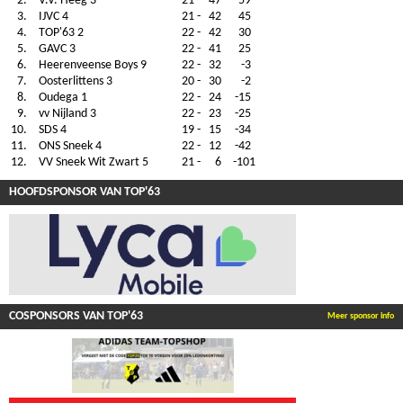
2.
V.V. Heeg 3
21
-
47
59
3.
IJVC 4
21
-
42
45
4.
TOP'63 2
22
-
42
30
5.
GAVC 3
22
-
41
25
6.
Heerenveense Boys 9
22
-
32
-3
7.
Oosterlittens 3
20
-
30
-2
8.
Oudega 1
22
-
24
-15
9.
vv Nijland 3
22
-
23
-25
10.
SDS 4
19
-
15
-34
11.
ONS Sneek 4
22
-
12
-42
12.
VV Sneek Wit Zwart 5
21
-
6
-101
HOOFDSPONSOR VAN TOP'63
COSPONSORS VAN TOP'63
Meer sponsor info