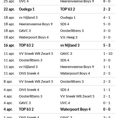
25 apr.
IJVC 4
Heerenveense Boys 9
8 - 0
22 apr.
Oudega 1
TOP'63 2
2 - 2
18 apr.
vv Nijland 3
Oudega 1
4 - 1
18 apr.
Heerenveense Boys 9
SDS 4
5 - 0
18 apr.
GAVC 3
Oosterlittens 3
3 - 0
18 apr.
Waterpoort Boys 4
V.V. Heeg 3
3 - 0
16 apr.
TOP'63 2
vv Nijland 3
5 - 3
11 apr.
VV Sneek Wit Zwart 5
GAVC 3
1 - 10
11 apr.
Oosterlittens 3
SDS 4
3 - 0
11 apr.
vv Nijland 3
Heerenveense Boys 9
1 - 1
11 apr.
ONS Sneek 4
Waterpoort Boys 4
2 - 5
8 apr.
VV Sneek Wit Zwart 5
Oosterlittens 3
2 - 3
4 apr.
ONS Sneek 4
SDS 4
1 - 1
4 apr.
Oosterlittens 3
VV Sneek Wit Zwart 5
2 - 1
4 apr.
GAVC 3
IJVC 4
0 - 1
4 apr.
TOP'63 2
Waterpoort Boys 4
0 - 0
1 apr.
ONS Sneek 4
GAVC 3
3 - 3