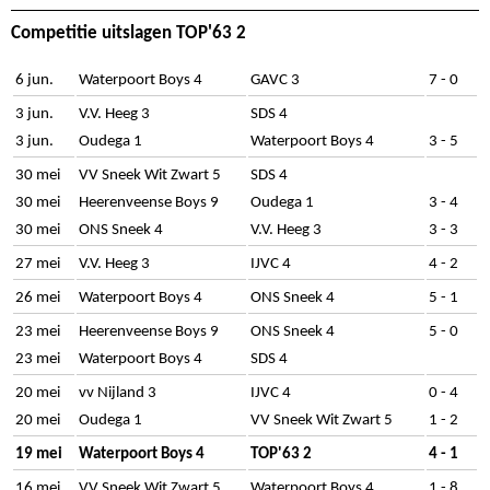
Competitie uitslagen TOP'63 2
6 jun.
Waterpoort Boys 4
GAVC 3
7 - 0
3 jun.
V.V. Heeg 3
SDS 4
3 jun.
Oudega 1
Waterpoort Boys 4
3 - 5
30 mei
VV Sneek Wit Zwart 5
SDS 4
30 mei
Heerenveense Boys 9
Oudega 1
3 - 4
30 mei
ONS Sneek 4
V.V. Heeg 3
3 - 3
27 mei
V.V. Heeg 3
IJVC 4
4 - 2
26 mei
Waterpoort Boys 4
ONS Sneek 4
5 - 1
23 mei
Heerenveense Boys 9
ONS Sneek 4
5 - 0
23 mei
Waterpoort Boys 4
SDS 4
20 mei
vv Nijland 3
IJVC 4
0 - 4
20 mei
Oudega 1
VV Sneek Wit Zwart 5
1 - 2
19 mei
Waterpoort Boys 4
TOP'63 2
4 - 1
16 mei
VV Sneek Wit Zwart 5
Waterpoort Boys 4
1 - 8