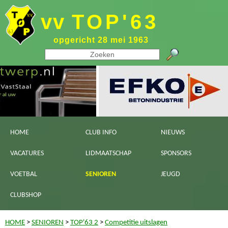
vv
TOP'63
opgericht 28 mei 1963
HOME
CLUB INFO
NIEUWS
VACATURES
LIDMAATSCHAP
SPONSORS
VOETBAL
SENIOREN
JEUGD
CLUBSHOP
HOME
>
SENIOREN
>
TOP'63 2
>
Competitie uitslagen