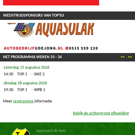
WEDSTRIJDSPONSORS VAN TOP'63
HET PROGRAMMA WEKEN
33
-
34
<<
>>
zaterdag 15 augustus 2026
14:30
TOP 1
-
SWZ 2
dinsdag 18 augustus 2026
19:30
TOP 1
-
WPB 1
Meer
programma
informatie
Bekijk de achtergrond afbeelding
Sportpark de Bou