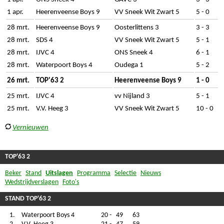
1 apr.
Heerenveense Boys 9
VV Sneek Wit Zwart 5
5 - 0
28 mrt.
Heerenveense Boys 9
Oosterlittens 3
3 - 3
28 mrt.
SDS 4
VV Sneek Wit Zwart 5
5 - 1
28 mrt.
IJVC 4
ONS Sneek 4
6 - 1
28 mrt.
Waterpoort Boys 4
Oudega 1
5 - 2
26 mrt.
TOP'63 2
Heerenveense Boys 9
1 - 0
25 mrt.
IJVC 4
vv Nijland 3
5 - 1
25 mrt.
V.V. Heeg 3
VV Sneek Wit Zwart 5
10 - 0
Vernieuwen
TOP'63 2
Beker
Stand
Uitslagen
Programma
Selectie
Nieuws
Wedstrijdverslagen
Foto's
STAND TOP'63 2
1.
Waterpoort Boys 4
20
-
49
63