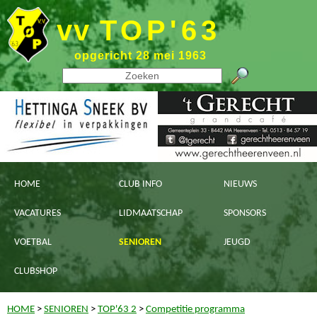
vv
TOP'63
opgericht 28 mei 1963
HOME
CLUB INFO
NIEUWS
VACATURES
LIDMAATSCHAP
SPONSORS
VOETBAL
SENIOREN
JEUGD
CLUBSHOP
HOME
>
SENIOREN
>
TOP'63 2
>
Competitie programma