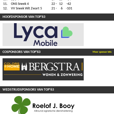
11.
ONS Sneek 4
22
-
12
-42
12.
VV Sneek Wit Zwart 5
21
-
6
-101
HOOFDSPONSOR VAN TOP'63
COSPONSORS VAN TOP'63
Meer sponsor info
WEDSTRIJDSPONSORS VAN TOP'63