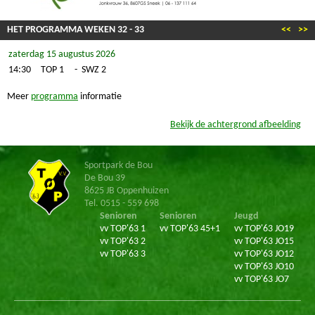
HET PROGRAMMA WEKEN
32
-
33
<<
>>
zaterdag 15 augustus 2026
14:30
TOP 1
-
SWZ 2
Meer
programma
informatie
Bekijk de achtergrond afbeelding
Sportpark de Bou
De Bou 39
8625 JB Oppenhuizen
Tel. 0515 - 559 698
Senioren
Senioren
Jeugd
vv TOP'63 1
vv TOP'63 45+1
vv TOP'63 JO19
vv TOP'63 2
vv TOP'63 JO15
vv TOP'63 3
vv TOP'63 JO12
vv TOP'63 JO10
vv TOP'63 JO7