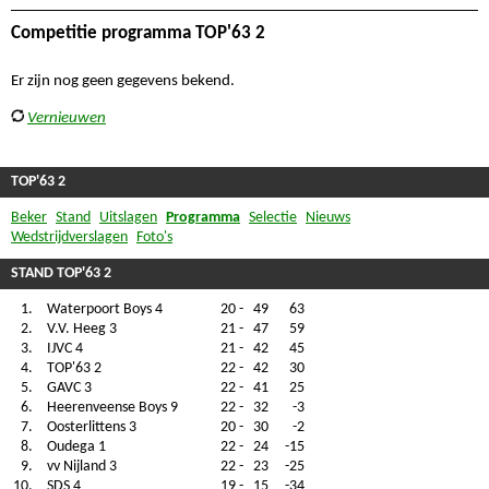
Competitie programma TOP'63 2
Er zijn nog geen gegevens bekend.
Vernieuwen
TOP'63 2
Beker
Stand
Uitslagen
Programma
Selectie
Nieuws
Wedstrijdverslagen
Foto's
STAND TOP'63 2
1.
Waterpoort Boys 4
20
-
49
63
2.
V.V. Heeg 3
21
-
47
59
3.
IJVC 4
21
-
42
45
4.
TOP'63 2
22
-
42
30
5.
GAVC 3
22
-
41
25
6.
Heerenveense Boys 9
22
-
32
-3
7.
Oosterlittens 3
20
-
30
-2
8.
Oudega 1
22
-
24
-15
9.
vv Nijland 3
22
-
23
-25
10.
SDS 4
19
-
15
-34