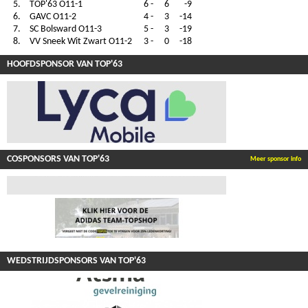
5.
TOP'63 O11-1
6
-
6
-9
6.
GAVC O11-2
4
-
3
-14
7.
SC Bolsward O11-3
5
-
3
-19
8.
VV Sneek Wit Zwart O11-2
3
-
0
-18
HOOFDSPONSOR VAN TOP'63
COSPONSORS VAN TOP'63
Meer sponsor info
WEDSTRIJDSPONSORS VAN TOP'63