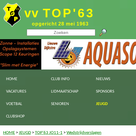
vv
TOP'63
opgericht 28 mei 1963
HOME
CLUB INFO
NIEUWS
VACATURES
LIDMAATSCHAP
SPONSORS
VOETBAL
SENIOREN
JEUGD
CLUBSHOP
HOME
>
JEUGD
>
TOP'63 JO11-1
>
Wedstrijdverslagen