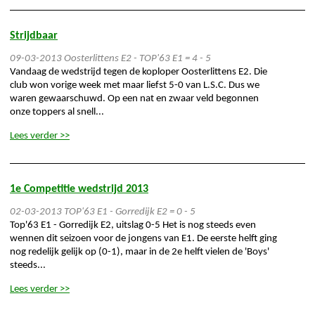
Strijdbaar
09-03-2013
Oosterlittens E2 - TOP'63 E1 = 4 - 5
Vandaag de wedstrijd tegen de koploper Oosterlittens E2. Die
club won vorige week met maar liefst 5-0 van L.S.C. Dus we
waren gewaarschuwd. Op een nat en zwaar veld begonnen
onze toppers al snell...
Lees verder >>
1e Competitie wedstrijd 2013
02-03-2013
TOP'63 E1 - Gorredijk E2 = 0 - 5
Top'63 E1 - Gorredijk E2, uitslag 0-5 Het is nog steeds even
wennen dit seizoen voor de jongens van E1. De eerste helft ging
nog redelijk gelijk op (0-1), maar in de 2e helft vielen de 'Boys'
steeds...
Lees verder >>