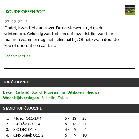
'KOUDE OEFENPOT'
27-02-2013
Eindelijk was het dan zover. De eerste wedstrijd na de
winterstop. Gelukkig was het een oefenwedstrijd, want de
mannen waren er nog niet helemaal bij. Of het kwam door de
kou of doordat een aantal...
Lees verder >>
TOP'63 JO11-1
Beker (1e fase)
Stand
Programma
Uitslagen
Nieuws
Wedstrijdverslagen
Selectie
Foto's
STAND TOP'63 JO11-1
1.
Mulier O11-1JM
5
-
13
25
2.
LSC 1890 O11-4
5
-
13
21
3.
SJO DFC O11-2
4
-
9
4
4.
ONS Sneek O11-2
6
-
9
10