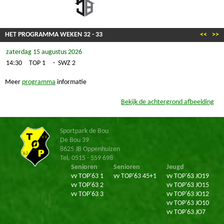
HET PROGRAMMA WEKEN
32
-
33
<<
>>
zaterdag 15 augustus 2026
14:30
TOP 1
-
SWZ 2
Meer
programma
informatie
Bekijk de achtergrond afbeelding
Sportpark de Bou
De Bou 39
8625 JB Oppenhuizen
Tel. 0515 - 559 698
Senioren
Senioren
Jeugd
vv TOP'63 1
vv TOP'63 45+1
vv TOP'63 JO19
vv TOP'63 2
vv TOP'63 JO15
vv TOP'63 3
vv TOP'63 JO12
vv TOP'63 JO10
vv TOP'63 JO7