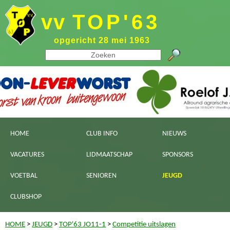
vv
TOP'63
opgericht 28 mei 1963
HOME
CLUB INFO
NIEUWS
VACATURES
LIDMAATSCHAP
SPONSORS
VOETBAL
SENIOREN
JEUGD
CLUBSHOP
HOME
>
JEUGD
>
TOP'63 JO11-1
>
Competitie uitslagen