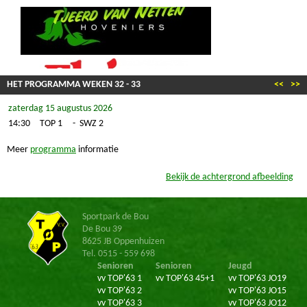
HET PROGRAMMA WEKEN
32
-
33
<<
>>
zaterdag 15 augustus 2026
14:30
TOP 1
-
SWZ 2
Meer
programma
informatie
Bekijk de achtergrond afbeelding
Sportpark de Bou
De Bou 39
8625 JB Oppenhuizen
Tel. 0515 - 559 698
Senioren
Senioren
Jeugd
vv TOP'63 1
vv TOP'63 45+1
vv TOP'63 JO19
vv TOP'63 2
vv TOP'63 JO15
vv TOP'63 3
vv TOP'63 JO12