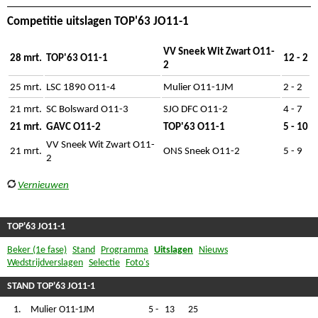
Competitie uitslagen TOP'63 JO11-1
VV Sneek Wit Zwart O11-
28 mrt.
TOP'63 O11-1
12 - 2
2
25 mrt.
LSC 1890 O11-4
Mulier O11-1JM
2 - 2
21 mrt.
SC Bolsward O11-3
SJO DFC O11-2
4 - 7
21 mrt.
GAVC O11-2
TOP'63 O11-1
5 - 10
VV Sneek Wit Zwart O11-
21 mrt.
ONS Sneek O11-2
5 - 9
2
Vernieuwen
TOP'63 JO11-1
Beker (1e fase)
Stand
Programma
Uitslagen
Nieuws
Wedstrijdverslagen
Selectie
Foto's
STAND TOP'63 JO11-1
1.
Mulier O11-1JM
5
-
13
25