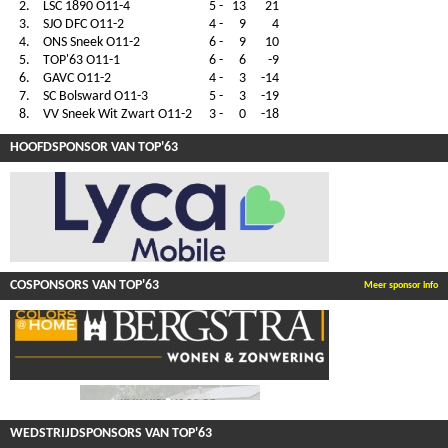
2.
LSC 1890 O11-4
5
-
13
21
3.
SJO DFC O11-2
4
-
9
4
4.
ONS Sneek O11-2
6
-
9
10
5.
TOP'63 O11-1
6
-
6
-9
6.
GAVC O11-2
4
-
3
-14
7.
SC Bolsward O11-3
5
-
3
-19
8.
VV Sneek Wit Zwart O11-2
3
-
0
-18
HOOFDSPONSOR VAN TOP'63
COSPONSORS VAN TOP'63
Meer sponsor info
WEDSTRIJDSPONSORS VAN TOP'63