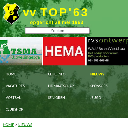
vv
TOP'63
opgericht 28 mei 1963
HOME
CLUB INFO
NIEUWS
VACATURES
LIDMAATSCHAP
SPONSORS
VOETBAL
SENIOREN
JEUGD
CLUBSHOP
HOME
>
NIEUWS