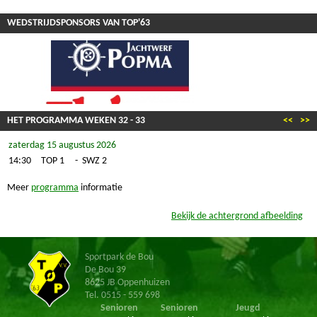
WEDSTRIJDSPONSORS VAN TOP'63
HET PROGRAMMA WEKEN
32
-
33
<<
>>
zaterdag 15 augustus 2026
14:30
TOP 1
-
SWZ 2
Meer
programma
informatie
Bekijk de achtergrond afbeelding
Sportpark de Bou
De Bou 39
8625 JB Oppenhuizen
Tel. 0515 - 559 698
Senioren
Senioren
Jeugd