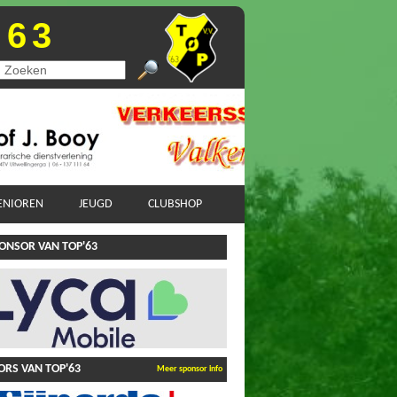
'63
ENIOREN
JEUGD
CLUBSHOP
ONSOR VAN TOP'63
RS VAN TOP'63
Meer sponsor info