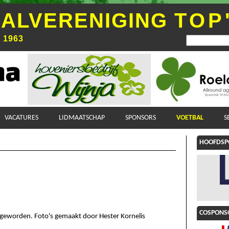
ALVERENIGING
TOP
i 1963
VACATURES
LIDMAATSCHAP
SPONSORS
VOETBAL
S
HOOFDSP
COSPONSO
geworden. Foto's gemaakt door Hester Kornelis