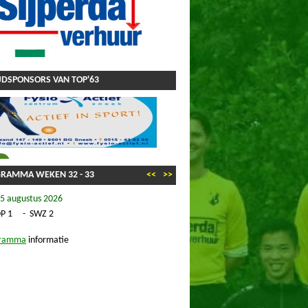
DSPONSORS VAN TOP'63
GRAMMA WEKEN
32
-
33
<<
>>
5 augustus 2026
P 1
-
SWZ 2
gramma
informatie